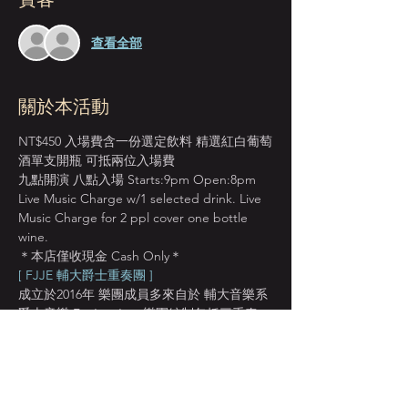
查看全部
關於本活動
NT$450 入場費含一份選定飲料 精選紅白葡萄
酒單支開瓶 可抵兩位入場費
九點開演 八點入場 Starts:9pm Open:8pm
Live Music Charge w/1 selected drink. Live 
Music Charge for 2 ppl cover one bottle 
wine.
＊本店僅收現金 Cash Only＊
[ FJJE 輔大爵士重奏團 ]
成立於2016年 樂團成員多來自於 輔大音樂系
爵士音樂 Fu Jen Jazz 樂團編制包括三重奏 
四重奏 五重奏 六重奏 演出曲目多元且富變
化 Fu Jen Jazz Ensemble, composed of the 
jazz group and students of the Fu-Jen 
Music Research Institute, the campus band 