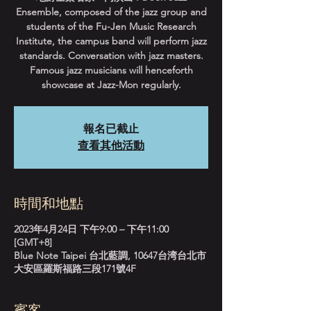
Ensemble, composed of the jazz group and
students of the Fu-Jen Music Research
Institute, the campus band will perform jazz
standards. Conversation with jazz masters.
Famous jazz musicians will henceforth
showcase at Jazz-Mon regularly.
報名已截止
查看其他活動
時間和地點
2023年4月24日 下午9:00 – 下午11:00
[GMT+8]
Blue Note Taipei 台北藍調, 10647台湾台北市
大安區羅斯福路三段171號4F
賓客