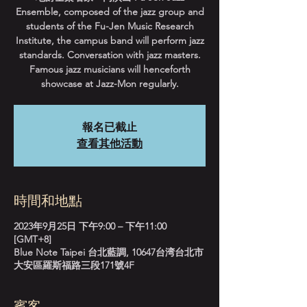
Ensemble, composed of the jazz group and
students of the Fu-Jen Music Research
Institute, the campus band will perform jazz
standards. Conversation with jazz masters.
Famous jazz musicians will henceforth
showcase at Jazz-Mon regularly.
報名已截止
查看其他活動
時間和地點
2023年9月25日 下午9:00 – 下午11:00
[GMT+8]
Blue Note Taipei 台北藍調, 10647台湾台北市
大安區羅斯福路三段171號4F
賓客