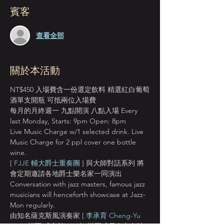
賓客
查看全部
關於本活動
NT$450 入場費含一份選定飲料 精選紅白葡萄
酒單支開瓶 可抵兩位入場費
每月的月終週一 九點開演 八點入場 Every 
last Monday, Starts: 9pm Open: 8pm
Live Music Charge w/1 selected drink. Live 
Music Charge for 2 ppl cover one bottle 
wine.
[ 
FJJE 輔大爵士重奏團
 ] 與大師對話系列 將
會定期邀請各地爵士樂名家一同演出
Conversation with jazz masters, famous jazz 
musicians will henceforth showcase at Jazz-
Mon regularly.
由知名薩克斯風演奏家 [ 
李承育 Cheng-Yu 