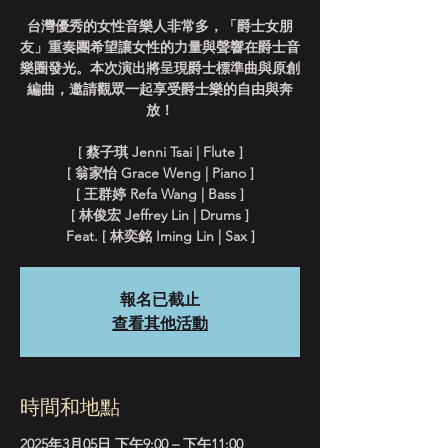
台灣優秀的女性音樂人非常多，「爵士女朋
友」重奏團希望讓女性的力量與聲響在爵士音
樂圈發光。本次演出將呈現爵士標準曲與原創
編曲，邀請觀眾一起享受爵士樂的自由與奔
放！
[ 蔡子琪 Jenni Tsai | Flute ]
[ 翁家怡 Grace Weng | Piano ]
[ 王群婷 Refa Wang | Bass ]
[ 林俊宏 Jeffrey Lin | Drums ]
Feat. [ 林奕銘 Iming Lin | Sax ]
報名已截止
查看其他活動
時間和地點
2025年3月05日 下午9:00 – 下午11:00