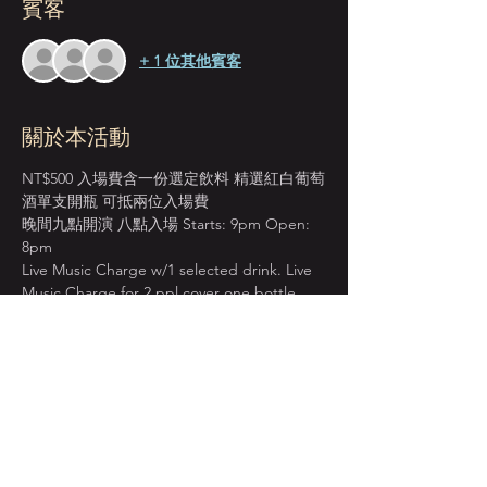
賓客
+ 1 位其他賓客
關於本活動
NT$500 入場費含一份選定飲料 精選紅白葡萄
酒單支開瓶 可抵兩位入場費
晚間九點開演 八點入場 Starts: 9pm Open: 
8pm
Live Music Charge w/1 selected drink. Live 
Music Charge for 2 ppl cover one bottle 
wine. 
＊本店僅收現金 Cash Only＊
週一至週四 入場費單點紅白葡萄酒 買一送一
BOGO on House Wine from Mon. to Thur.
顯示更多