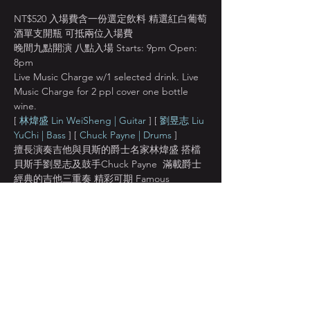
NT$520 入場費含一份選定飲料 精選紅白葡萄
酒單支開瓶 可抵兩位入場費
晚間九點開演 八點入場 Starts: 9pm Open: 
8pm
Live Music Charge w/1 selected drink. Live 
Music Charge for 2 ppl cover one bottle 
wine. 
[ 
林煒盛 Lin WeiSheng | Guitar 
] [
 劉昱志 Liu 
YuChi | Bass 
] [ 
Chuck Payne | Drums
 ]
擅長演奏吉他與貝斯的爵士名家林煒盛 搭檔
貝斯手劉昱志及鼓手Chuck Payne  滿載爵士
經典的吉他三重奏 精彩可期 Famous 
bass/guitar player Lin Weisheng will 
perform popular jazz standards with Yu Chi 
on bass, Chuck Payne on drums.
[ 
林煒盛 Lin WeiSheng | Guitar 
]
顯示更多