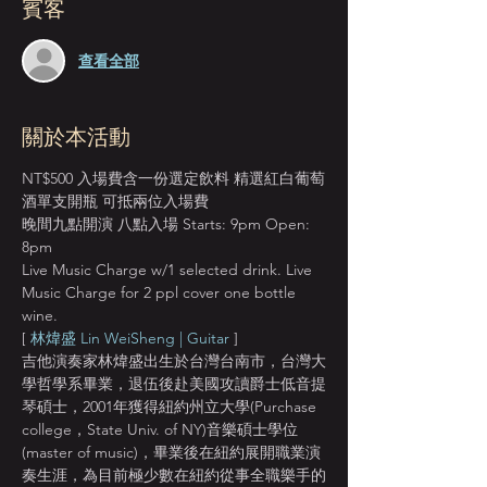
賓客
查看全部
關於本活動
NT$500 入場費含一份選定飲料 精選紅白葡萄
酒單支開瓶 可抵兩位入場費
晚間九點開演 八點入場 Starts: 9pm Open: 
8pm
Live Music Charge w/1 selected drink. Live 
Music Charge for 2 ppl cover one bottle 
wine. 
[ 
林煒盛 Lin WeiSheng | Guitar 
]
吉他演奏家林煒盛出生於台灣台南市，台灣大
學哲學系畢業，退伍後赴美國攻讀爵士低音提
琴碩士，2001年獲得紐約州立大學(Purchase 
college，State Univ. of NY)音樂碩士學位
(master of music)，畢業後在紐約展開職業演
奏生涯，為目前極少數在紐約從事全職樂手的