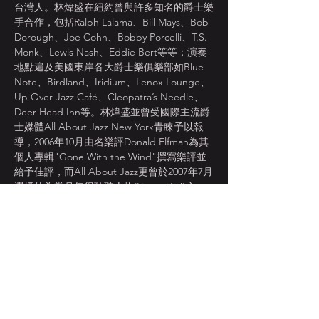
台灣人。林煒盛在紐約曾與許多知名的爵士樂
手合作，包括Ralph Lalama、Bill Mays、Bob 
Dorough、Joe Cohn、Bobby Porcelli、T.S. 
Monk、Lewis Nash、Eddie Bert等等；演奏
地點遍及美國東岸各大爵士樂俱樂部如Blue 
Note、Birdland、Iridium、Lenox Lounge、
Up Over Jazz Café、Cleopatra’s Needle、
Deer Head Inn等。林煒盛並曾受國際主流爵
士媒體All About Jazz New York青睞予以報
導，2006年10月由名樂評Donald Elfman為其
個人專輯"Gone With the Wind"撰寫樂評並
給予佳評，而All About Jazz更曾於2007年7月
選擇他為當月值得聆聽人物(Listen Up!)之
一。Guitarist WeiSheng Lin was born in 
Tainan, Taiwan . He began to study double 
bass at the second year of college . After 
one year , he was playing professionally with 
local musicians in Taipei . In 1999 , 
WeiSheng moved to New York to pursue 
graduate studies at State University of New 
York ,Purchase College . While in school ,he 