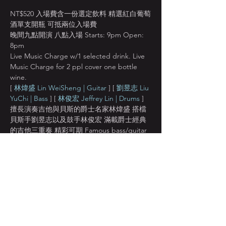
NT$520 入場費含一份選定飲料 精選紅白葡萄
酒單支開瓶 可抵兩位入場費
晚間九點開演 八點入場 Starts: 9pm Open: 
8pm
Live Music Charge w/1 selected drink. Live 
Music Charge for 2 ppl cover one bottle 
wine. 
[ 
林煒盛 Lin WeiSheng | Guitar 
] [
 劉昱志 Liu 
YuChi | Bass 
] [ 
林俊宏 Jeffrey Lin | Drums
 ]
擅長演奏吉他與貝斯的爵士名家林煒盛 搭檔
貝斯手劉昱志以及鼓手林俊宏 滿載爵士經典
的吉他三重奏 精彩可期 Famous bass/guitar 
player Lin Weisheng will perform popular 
jazz standards with Yu Chi on bass, Jeffrey 
Lin on drums.
[ 
林煒盛 Lin WeiSheng | Guitar 
]
顯示更多