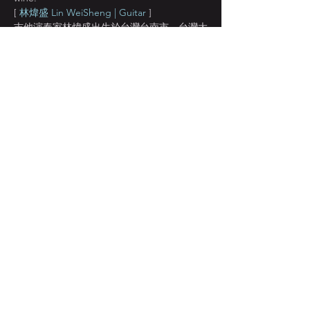
[ 
林煒盛 Lin WeiSheng | Guitar 
]
吉他演奏家林煒盛出生於台灣台南市，台灣大
學哲學系畢業，退伍後赴美國攻讀爵士低音提
琴碩士，2001年獲得紐約州立大學(Purchase 
college，State Univ. of NY)音樂碩士學位
(master of music)，畢業後在紐約展開職業演
奏生涯，為目前極少數在紐約從事全職樂手的
台灣人。林煒盛在紐約曾與許多知名的爵士樂
手合作，包括Ralph Lalama、Bill Mays、Bob 
Dorough、Joe
顯示更多
分享此活動