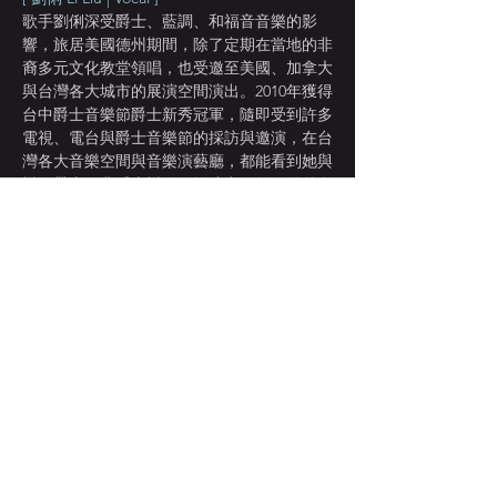
歌手劉俐深受爵士、藍調、和福音音樂的影
響，旅居美國德州期間，除了定期在當地的非
裔多元文化教堂領唱，也受邀至美國、加拿大
與台灣各大城市的展演空間演出。2010年獲得
台中爵士音樂節爵士新秀冠軍，隨即受到許多
電視、電台與爵士音樂節的採訪與邀演，在台
灣各大音樂空間與音樂演藝廳，都能看到她與
樂團帶來經典爵士樂的現場演出，劉俐並曾多
次帶領樂團在台灣、美國、和加拿大多個城市
進行巡迴演出。  2018年取得美國北德州大學
爵士演唱碩士學位，而後獲邀至美國紐約雪城
大學開設爵士大師班，於2022年與台灣頂尖的
爵士教育家Dr. Gene Aitken、輔大爵士系主
任李承育、台灣爵士鼓王黃瑞豐等，在台南爵
士基因營隊教授爵士人聲與合唱，目前為樂團
頌音爵代主唱與團長，發行線上華語爵士專輯
《尋覓》，並開設劉俐爵士歌唱教學系統。
[ 霍班 Ben Holt | Guitar ]
顯示更多