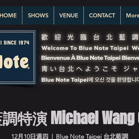
HOME
SHOWS
VENUE
CONTACT
Mor
演 Michael Wang Q
12月10日週四
  |  
Blue Note Taipei 台北藍調