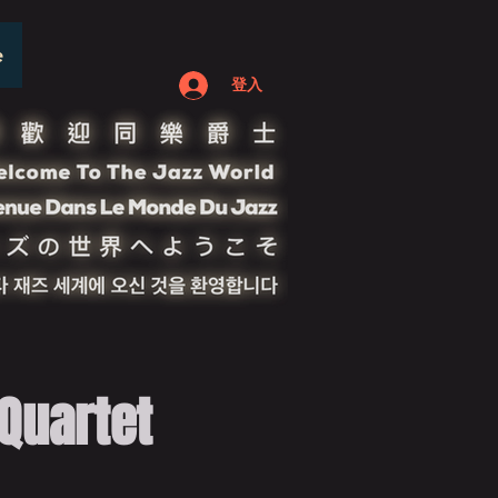
e
登入
uartet