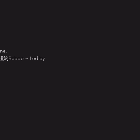
ine.
op ~ Led by 