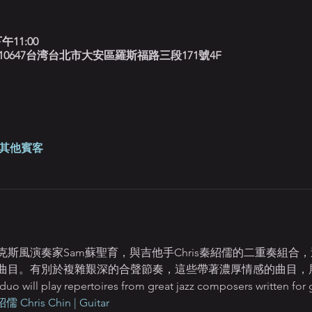
午11:00
北藍調, 10647台湾台北市大安區羅斯福路三段171號4F
 位其他賓客
薩克斯風演奏家Sam蘇聖育，與吉他手Chris秦紹儒的二重奏組
曲目。有別於複雜艱深的合聲節奏，這些帶著濃厚情感的曲目，
will play repertoires from great jazz composers written for girl
儒 Chris Chin | Guitar 