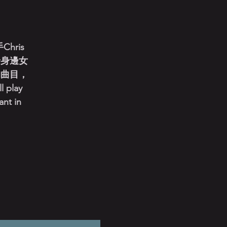
hris
給身邊女
的曲目，
 play
ant in