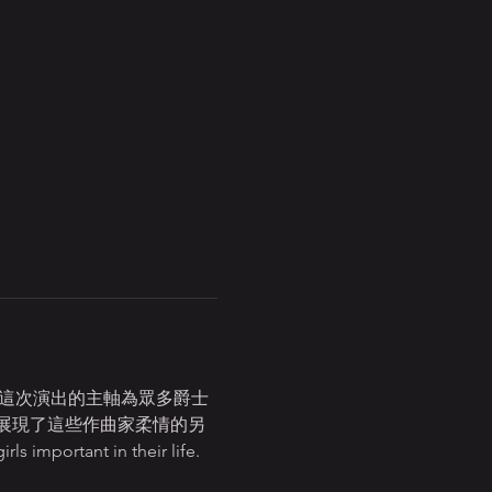
合，這次演出的主軸為眾多爵士
展現了這些作曲家柔情的另
s important in their life.