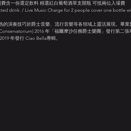
T$480 入場費含一份選定飲料 精選紅白葡萄酒單支開瓶 可抵兩位入場費
ed drink. / Live Music Charge for 2 people cover one bottle win
的演奏技巧於爵士音樂、流行音樂等各領域上靈活展現。畢業於比利時
 Conservatorium) 2016 年「福爾摩沙任務爵士樂團」發行第二張專輯 
 年發行 Ciao Bella專輯。   