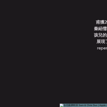
甫獲2
秦紹儒
孩兒的
展現了這
reper