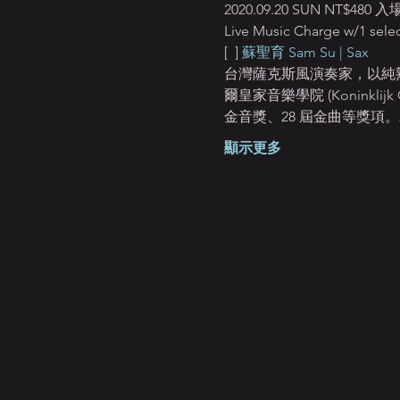
2020.09.20 SUN N
Live Music Charge w/1 select
[ 
 ] 
蘇聖育 Sam Su | Sax
台灣薩克斯風演奏家，以純熟
爾皇家音樂學院 (Koninklijk
金音獎、28 屆金曲等獎項。2019
顯示更多