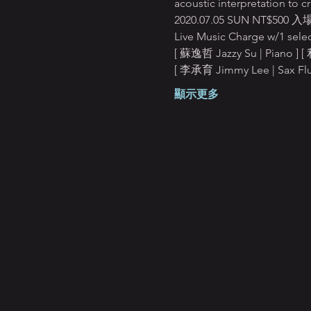
acoustic interpretation to c
2020.07.05 SUN N
Live Music Charge w/1 selec
[ 蘇逸哲 Jazzy Su | Piano ] [ 
[ 李承育 Jimmy Lee | Sax Flu
顯示更多