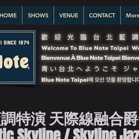
HOME
SHOWS
VENUE
CONTACT
Mor
調特演 天際線融合
ic Skyline / Skyline Ja