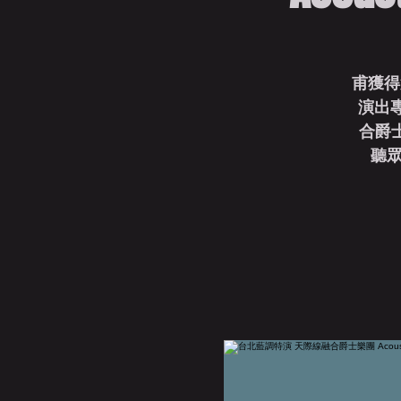
甫獲得第
演出專
合爵士
聽眾