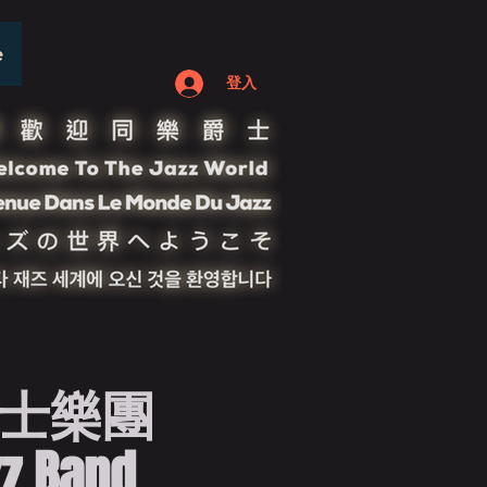
e
登入
爵士樂團
zz Band