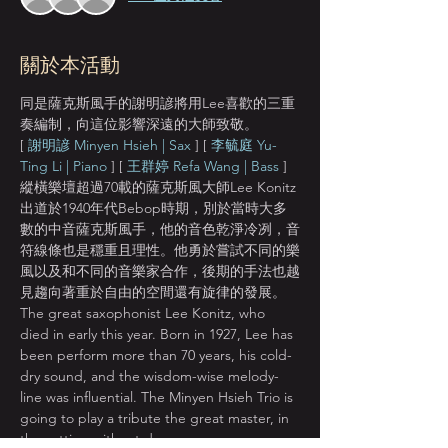
關於本活動
同是薩克斯風手的謝明諺將用Lee喜歡的三重
奏編制，向這位影響深遠的大師致敬。 
[ 
謝明諺 Minyen Hsieh | Sax
 ] [ 
李毓庭 Yu-
Ting Li | Piano
 ] [ 
王群婷 Refa Wang | Bass
 ]
縱橫樂壇超過70載的薩克斯風大師Lee Konitz
出道於1940年代Bebop時期，別於當時大多
數的中音薩克斯風手，他的音色乾淨冷冽，音
符線條也是穩重且理性。他勇於嘗試不同的樂
風以及和不同的音樂家合作，後期的手法也越
見趨向著重於自由的空間還有旋律的發展。
The great saxophonist Lee Konitz, who 
died in early this year. Born in 1927, Lee has 
been perform more than 70 years, his cold-
dry sound, and the wisdom-wise melody-
line was influential. The Minyen Hsieh Trio is 
going to play a tribute the great master, in 
the setting without drums.   