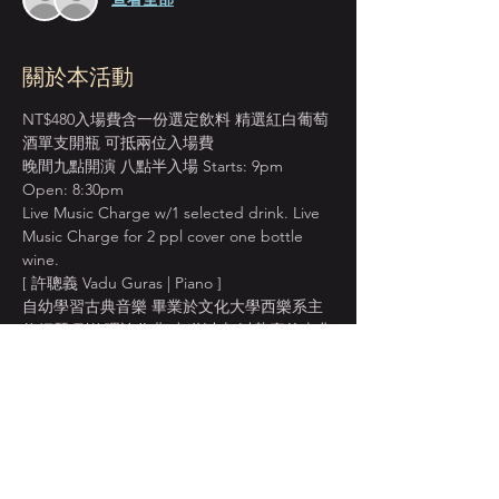
關於本活動
NT$480入場費含一份選定飲料 精選紅白葡萄
酒單支開瓶 可抵兩位入場費
晚間九點開演 八點半入場 Starts: 9pm 
Open: 8:30pm
Live Music Charge w/1 selected drink. Live 
Music Charge for 2 ppl cover one bottle 
wine.
[ 許聰義 Vadu Guras | Piano ]
自幼學習古典音樂 畢業於文化大學西樂系主
修鋼琴 副修理論作曲 出道以來 以紮實的古典
基礎 一手華麗的爵士鋼琴技巧 成為備受矚目
的爵士新星 曾於台北藍調 南海藝廊 爐鍋咖
啡 清大蘇格拉底 迴廊咖啡演出。
[ 
劉騰文  Kevin Liu | Sax
 ]
顯示更多