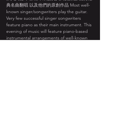
典名曲翻唱 以及他們的原創作品 Most well-
known singer/songwriters play the guitar. 
Very few successful singer songwriters 
feature piano as their main instrument. This 
evening of music will feature piano-based 
instrumental arrangements of well-known 
western singer songwriters who play the 
piano. The program will include music from 
songwriters Alicia Keys, Eton John, Billy 
Joel, Freddie Mercury, Norah Jones and 
Lady Gaga. The evening will also feature 
original compositions sung and played by 
American singer/songwriter Andrew Page 
accompanied by Taiwanese drummer Baron 
Jan.
[ 葉祖安 Andrew Page | Piano ]
顯示更多