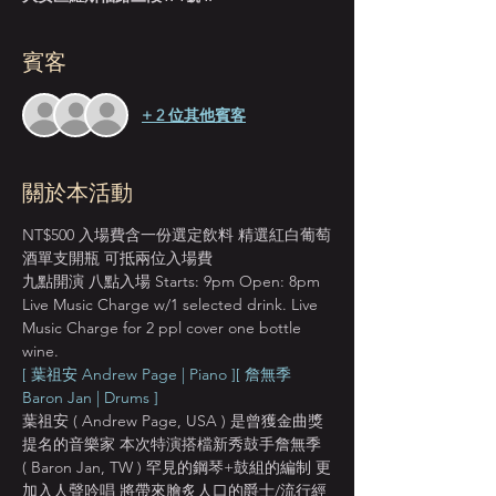
賓客
+ 2 位其他賓客
關於本活動
NT$500 入場費含一份選定飲料 精選紅白葡萄
酒單支開瓶 可抵兩位入場費
九點開演 八點入場 Starts: 9pm Open: 8pm
Live Music Charge w/1 selected drink. Live 
Music Charge for 2 ppl cover one bottle 
wine.
[ 葉祖安 Andrew Page | Piano ]
[ 詹無季 
Baron Jan | Drums ]
葉祖安 ( Andrew Page, USA ) 是曾獲金曲獎
提名的音樂家 本次特演搭檔新秀鼓手詹無季 
( Baron Jan, TW ) 罕見的鋼琴+鼓組的編制 更
加入人聲吟唱 將帶來膾炙人口的爵士/流行經