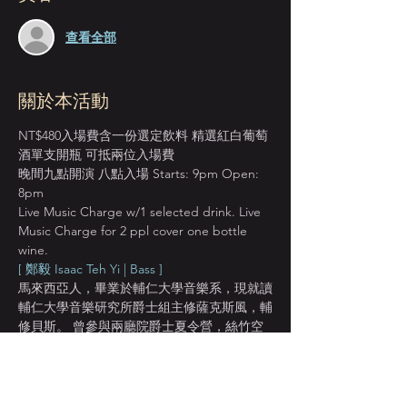
查看全部
關於本活動
NT$480入場費含一份選定飲料 精選紅白葡萄
酒單支開瓶 可抵兩位入場費
晚間九點開演 八點入場 Starts: 9pm Open: 
8pm
Live Music Charge w/1 selected drink. Live 
Music Charge for 2 ppl cover one bottle 
wine.
[ 鄭毅 Isaac Teh Yi | Bass ]
馬來西亞人，畢業於輔仁大學音樂系，現就讀
輔仁大學音樂研究所爵士組主修薩克斯風，輔
修貝斯。 曾參與兩廳院爵士夏令營，絲竹空
樂團培訓課，MI洛杉磯音樂家學院流行音樂
工作坊。目前擔任臺北爵士大樂團（TJO）協
演人員，臺北青年爵士大樂團（TYJO）團
員，臺北爵士合唱團（TJV）團員和帶領鄭毅