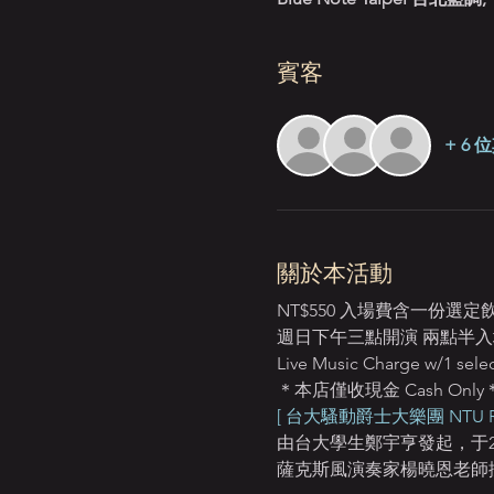
賓客
+ 6
關於本活動
NT$550 入場費含一份選
週日下午三點開演 兩點半入場 Star
Live Music Charge w/1 selec
＊本店僅收現金 Cash Only
[ 台大騷動爵士大樂團 NTU Riot 
由台大學生鄭宇亨發起，于
薩克斯風演奏家楊曉恩老師