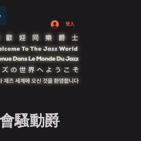
e
登入
社會騷動爵