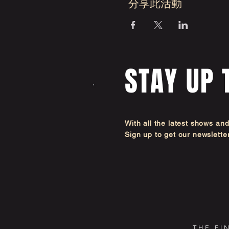
分享此活動
STAY UP 
With all the latest shows an
Sign up to get our newsl
THE FI