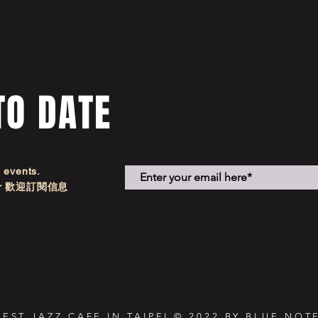
TO DATE
d events.
etter 歡迎訂閱信息
NEST JAZZ CAFE IN TAIPEI © 2022 BY BLUE NOTE