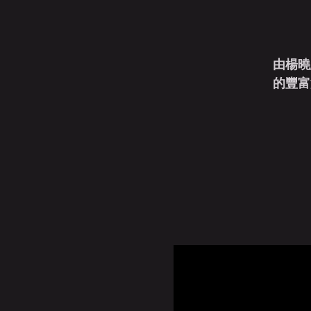
由楊曉
的豐富