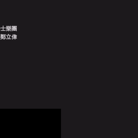
爵士樂團
手鄭立偉