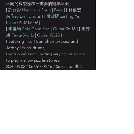
不同的樣貌詮釋三重奏的簡單與美
[ 
許巽舜 Hsu Hsun Shun | Bass
 ] [ 
林俊宏 
Jeffrey Lin | Drums
 ] [ 
葉政廷 ZeTing Ye | 
Piano
 06.02 06.09 ]
[ 
李世均 Shin Chun Lee | Guitar
06.16 ] [ 
李芳
旭 Fang-Shu Li | Guitar
 06.23 ]
Featuring Hsu Hsun Shun on bass and 
Jeffrey Lin on drums, 
the trio will keep inviting varying musicians 
to play mellow jazz finetones.
2020.06.02 / 06.09 / 06.16 / 06.23 Tue 週二 
9PM 
顯示更多
分享此活動