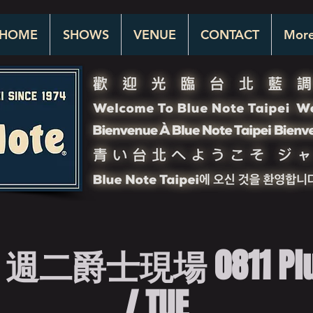
HOME
SHOWS
VENUE
CONTACT
Mor
二爵士現場 0811 Plus O
/ TUE