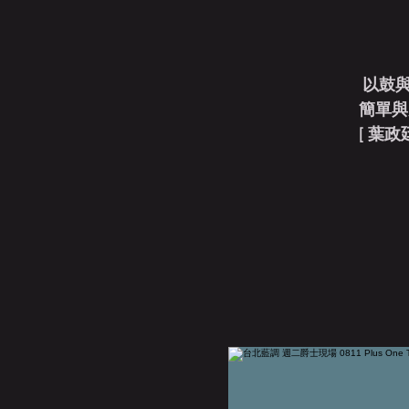
以鼓
簡單與美 [
[ 葉政廷 