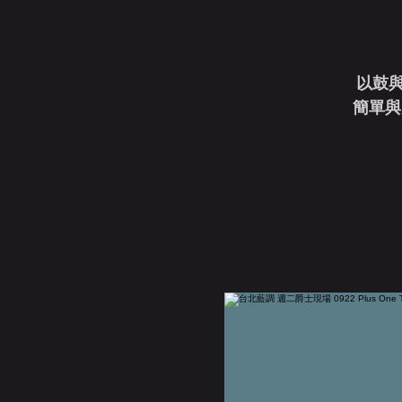
以鼓
簡單與美 [