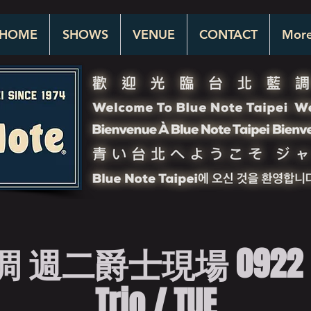
HOME
SHOWS
VENUE
CONTACT
Mor
週二爵士現場 0922 Pl
Trio / TUE