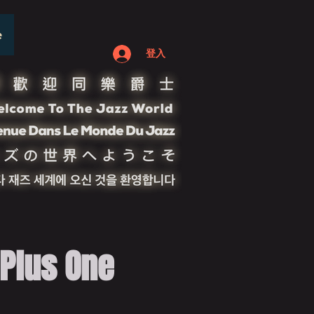
e
登入
us One