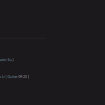
stin Su
 )
i | Guitar
 09.22 ]