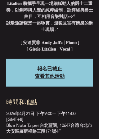
𝐋𝐢𝐭𝐚𝐥𝐢𝐞𝐧 將攜手呈現一場細膩動人的爵士二重
奏，以鋼琴與人聲的純粹編制，詮釋經典爵士
曲目，互相用音樂對話⋆⟢꙳
誠摯邀請觀眾一起聆賞，溫暖且富有情感的爵
士現場 .ᐟ
[ 安迪賈非 𝐀𝐧𝐝𝐲 𝐉𝐚𝐟𝐟𝐞 | 𝐏𝐢𝐚𝐧𝐨 ]
[ 𝐆𝐢𝐬𝐞𝐥𝐞 𝐋𝐢𝐭𝐚𝐥𝐢𝐞𝐧 | 𝐕𝐨𝐜𝐚𝐥 ]
報名已截止
查看其他活動
時間和地點
2026年4月21日 下午9:00 – 下午11:00
[GMT+8]
Blue Note Taipei 台北藍調, 10647台湾台北市
大安區羅斯福路三段171號4F