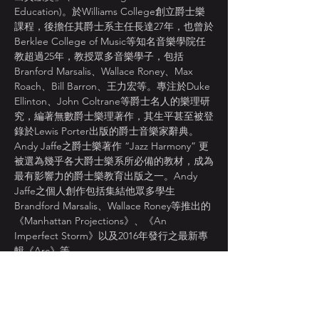
Education)。於Williams College創立爵士樂
課程，後擔任其爵士系主任長達27年，也曾於
Berklee College of Music等知名音樂學院任
教超過25年，教授眾多音樂學子，包括
Branford Marsalis、Wallace Roney、Max 
Roach、Bill Barron、王力宏等。專注於Duke 
Ellinton、John Coltrane等爵士名人的樂理研
究，編著無數爵士樂理著作，其生平甚至被登
錄於Lewis Porter出版的爵士音樂家辭典。
Andy Jaffe之爵士樂著作 “Jazz Harmony” 更
被選為幾乎各大爵士樂系所必備的教材，成為
最有影響力的爵士樂教育出版之一。Andy 
Jaffe之個人創作包括集結他眾多學生
Brandford Marsalis、Wallace Roney等推出的
《Manhattan Projections》、《An 
Imperfect Storm》以及2016年發行之最新專
輯《Arc》等。
Composer, author and bandleader Andy 
Jaffe recently retired from teaching in the 
Williams College Department of Music, 
where he founded the jazz program and 