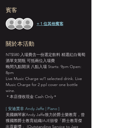
賓客
+ 1 位其他賓客
關於本活動
NT$580 入場費含一份選定飲料 精選紅白葡萄
酒單支開瓶 可抵兩位入場費
晚間九點開演 八點入場 Starts: 9pm Open: 
8pm
Live Music Charge w/1 selected drink. Live 
Music Charge for 2 ppl cover one bottle 
wine. 
＊本店僅收現金 Cash Only＊
[ 安迪賈非 Andy Jaffe | Piano ]
美國鋼琴家Andy Jaffe致力於爵士樂教育，曾
獲國際爵士教育組織IAJE頒發「爵士教育傑
出貢獻獎」 (Outstanding Service to Jazz 