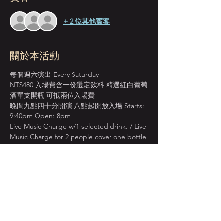
+ 2 位其他賓客
關於本活動
每個週六演出 Every Saturday
NT$480 入場費含一份選定飲料 精選紅白葡萄
酒單支開瓶 可抵兩位入場費
晚間九點四十分開演 八點起開放入場 Starts: 
9:40pm Open: 8pm 
Live Music Charge w/1 selected drink. / Live 
Music Charge for 2 people cover one bottle 
wine.
Kaoru Uno Quartet 烏野薰四重奏 由演奏/教
學資歷豐富的鋼琴名家烏野薰領銜 
搭檔樂壇摯友重奏組 跳脫音符的酷派爵士 意
外體貼 繞樑入魂
顯示更多