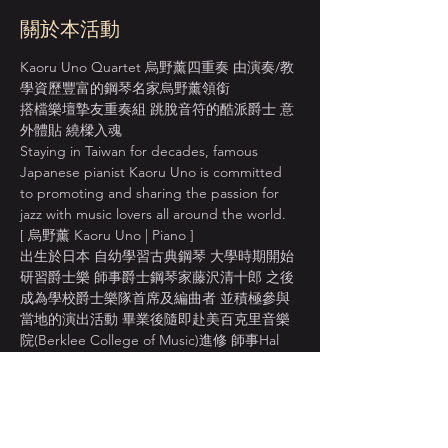
關於本活動
Kaoru Uno Quartet 烏野薰四重奏 由演奏/教
學資歷豐富的鋼琴名家烏野薰領銜 
搭檔樂壇摯友重奏組 跳脫音符的酷派爵士 意
外體貼 繞樑入魂
Staying in Taiwan for decades, famous 
Japanese pianist Kaoru Uno is committed 
to promoting and sharing the passion for 
jazz with music lovers all around the world.
[ 烏野薰 Kaoru Uno | Piano ]
出生於日本 自幼學習古典鋼琴 大學時期開始
研習爵士樂 師事爵士鋼琴家藤沢清十郎 之後
成為學校爵士樂隊首席及編曲者 並積極參與
當地的演出活動 畢業後隨即赴美百克里音樂
院(Berklee College of Music)進修 師事Hal 
Croo 主修爵士鋼琴演奏 1997年來台定居 現
為 
 常駐鋼琴手 擔任 
 (Taipei Youth Jazz 
Orchestra)指揮 並經常受邀參與各界大型演
出錄音編曲教學活動。
BlueNoteTaipei.台北
藍調
TYJO 臺北青年爵士大樂隊