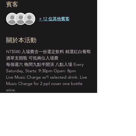
賓客
+ 12 位其他賓客
關於本活動
NT$580 入場費含一份選定飲料 精選紅白葡萄
酒單支開瓶 可抵兩位入場費
每個週六 晚間九點半開演 八點入場 Every 
Saturday, Starts: 9:30pm Open: 8pm
Live Music Charge w/1 selected drink. Live 
Music Charge for 2 ppl cover one bottle 
wine.
＊本店僅收現金 Cash Only＊
先到場先入座服務 恕無法指定座位  
建議提早入場 以獲得較佳視野座位安排  
顯示更多