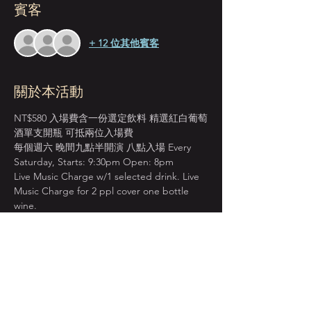
賓客
+ 12 位其他賓客
關於本活動
NT$580 入場費含一份選定飲料 精選紅白葡萄
酒單支開瓶 可抵兩位入場費
每個週六 晚間九點半開演 八點入場 Every 
Saturday, Starts: 9:30pm Open: 8pm
Live Music Charge w/1 selected drink. Live 
Music Charge for 2 ppl cover one bottle 
wine.
＊本店僅收現金 Cash Only＊
先到場先入座服務 恕無法指定座位  
建議提早入場 以獲得較佳視野座位安排  
顯示更多