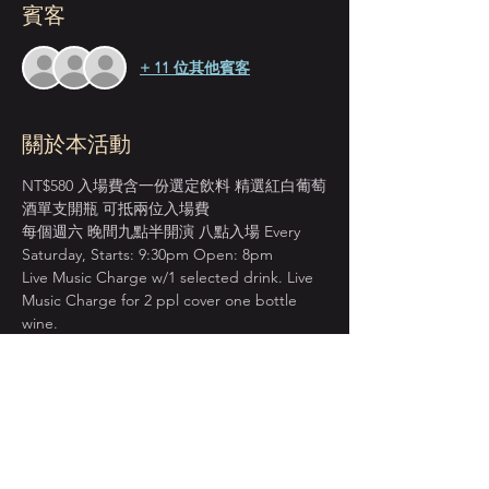
賓客
+ 11 位其他賓客
關於本活動
NT$580 入場費含一份選定飲料 精選紅白葡萄
酒單支開瓶 可抵兩位入場費
每個週六 晚間九點半開演 八點入場 Every 
Saturday, Starts: 9:30pm Open: 8pm
Live Music Charge w/1 selected drink. Live 
Music Charge for 2 ppl cover one bottle 
wine.
＊本店僅收現金 Cash Only＊
先到場先入座服務 恕無法指定座位  
建議提早入場 以獲得較佳視野座位安排  
顯示更多