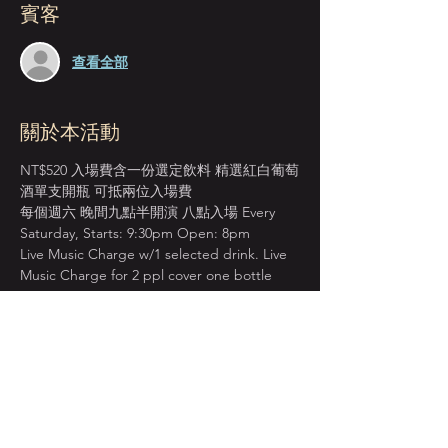
賓客
查看全部
關於本活動
NT$520 入場費含一份選定飲料 精選紅白葡萄
酒單支開瓶 可抵兩位入場費
每個週六 晚間九點半開演 八點入場 Every 
Saturday, Starts: 9:30pm Open: 8pm
Live Music Charge w/1 selected drink. Live 
Music Charge for 2 ppl cover one bottle 
wine.
先到場先入座服務 恕無法指定座位  
建議提早入場 以獲得較佳視野座位安排  
週五六/節慶假日訂位人數較多  或有併桌安
排 敬請考量見諒 
顯示更多