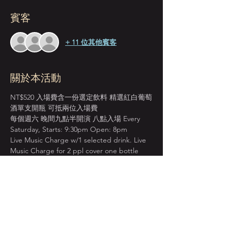
賓客
+ 11 位其他賓客
關於本活動
NT$520 入場費含一份選定飲料 精選紅白葡萄
酒單支開瓶 可抵兩位入場費
每個週六 晚間九點半開演 八點入場 Every 
Saturday, Starts: 9:30pm Open: 8pm
Live Music Charge w/1 selected drink. Live 
Music Charge for 2 ppl cover one bottle 
wine.
先到場先入座服務 恕無法指定座位  
建議提早入場 以獲得較佳視野座位安排  
週五六/節慶假日訂位人數較多  或有併桌安
排 敬請考量見諒 
顯示更多