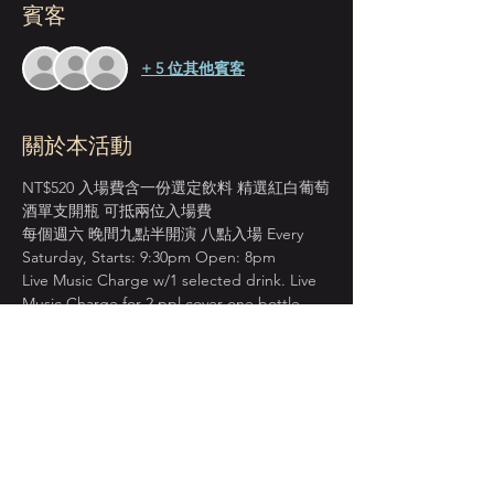
賓客
+ 5 位其他賓客
關於本活動
NT$520 入場費含一份選定飲料 精選紅白葡萄
酒單支開瓶 可抵兩位入場費
每個週六 晚間九點半開演 八點入場 Every 
Saturday, Starts: 9:30pm Open: 8pm
Live Music Charge w/1 selected drink. Live 
Music Charge for 2 ppl cover one bottle 
wine.
＊本店僅收現金 Cash Only＊
先到場先入座服務 恕無法指定座位  
建議提早入場 以獲得較佳視野座位安排  
顯示更多