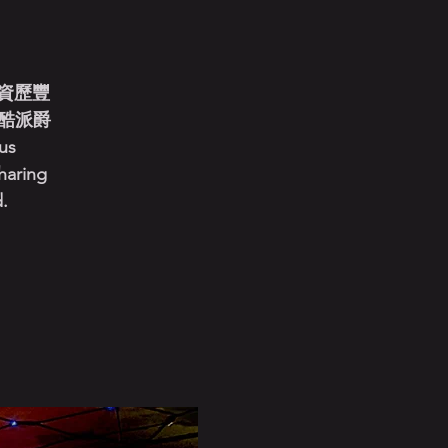
學資歷豐
酷派爵
us
haring
d.