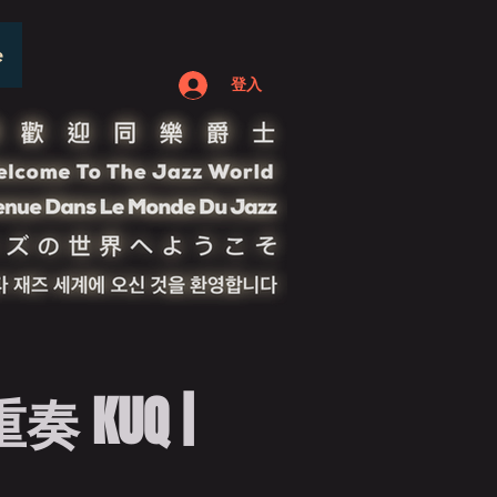
e
登入
KUQ |