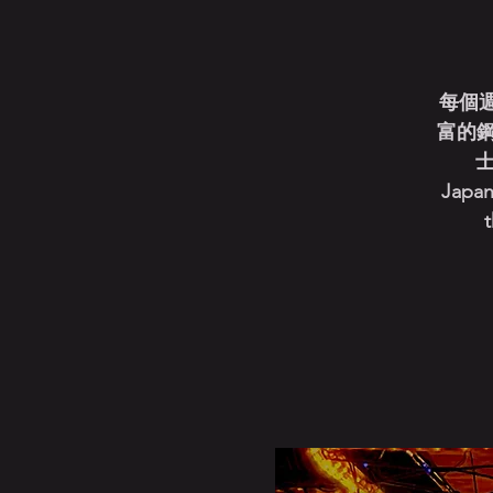
每個週
富的
士
Japan
t