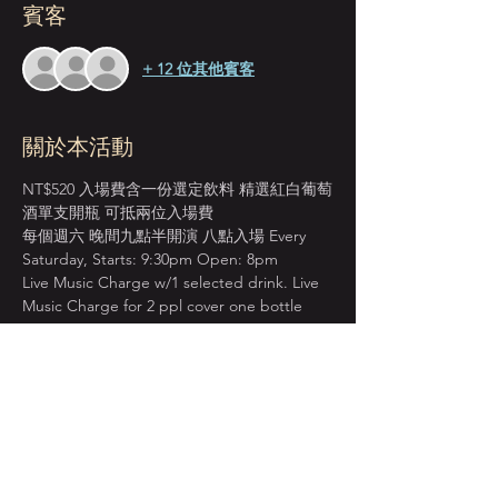
賓客
+ 12 位其他賓客
關於本活動
NT$520 入場費含一份選定飲料 精選紅白葡萄
酒單支開瓶 可抵兩位入場費
每個週六 晚間九點半開演 八點入場 Every 
Saturday, Starts: 9:30pm Open: 8pm
Live Music Charge w/1 selected drink. Live 
Music Charge for 2 ppl cover one bottle 
wine.
＊本店僅收現金 Cash Only＊
建議提早入場 以獲得較佳視野座位安排  
週五六/節慶假日訂位人數較多  或有併桌安
排 敬請考量見諒 
顯示更多