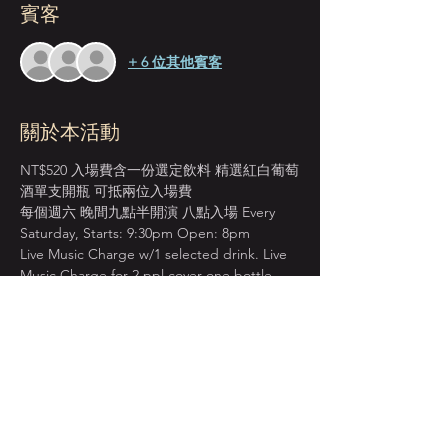
賓客
+ 6 位其他賓客
關於本活動
NT$520 入場費含一份選定飲料 精選紅白葡萄
酒單支開瓶 可抵兩位入場費
每個週六 晚間九點半開演 八點入場 Every 
Saturday, Starts: 9:30pm Open: 8pm
Live Music Charge w/1 selected drink. Live 
Music Charge for 2 ppl cover one bottle 
wine.
＊本店僅收現金 Cash Only＊
先到場先入座服務 恕無法指定座位  
建議提早入場 以獲得較佳視野座位安排  
顯示更多