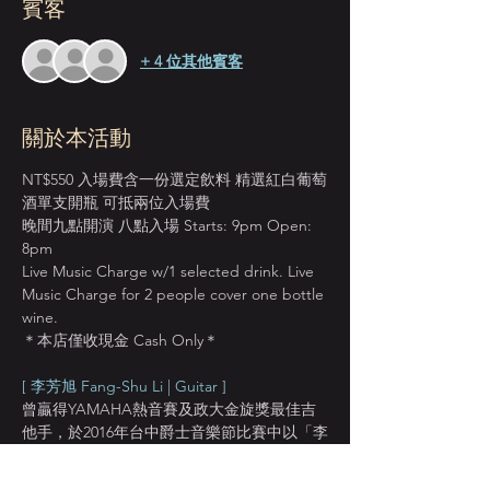
賓客
+ 4 位其他賓客
關於本活動
NT$550 入場費含一份選定飲料 精選紅白葡萄
酒單支開瓶 可抵兩位入場費
晚間九點開演 八點入場 Starts: 9pm Open: 
8pm
Live Music Charge w/1 selected drink. Live 
Music Charge for 2 people cover one bottle 
wine.
＊本店僅收現金 Cash Only＊
[ 李芳旭 Fang-Shu Li | Guitar ] 
曾贏得YAMAHA熱音賽及政大金旋獎最佳吉
他手，於2016年台中爵士音樂節比賽中以「李
芳旭Trio」獲得第三名，也在2016年台北爵士
音樂節中獲邀演出。為了在吉他演奏技巧上精