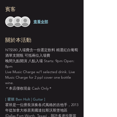
賓客
查看全部
關於本活動
NT$580 入場費含一份選定飲料 精選紅白葡萄
酒單支開瓶 可抵兩位入場費
晚間九點開演 八點入場 Starts: 9pm Open: 
8pm
Live Music Charge w/1 selected drink. Live 
Music Charge for 2 ppl cover one bottle 
wine. 
＊本店僅收現金 Cash Only＊
[ 霍班 Ben Holt | Guitar ]
霍班是一位擅長演奏各式風格的吉他手，2013
年從加拿大移居美國達拉斯沃斯堡地區
(Dallas Fort-Worth, Texas)，與許多達拉斯當