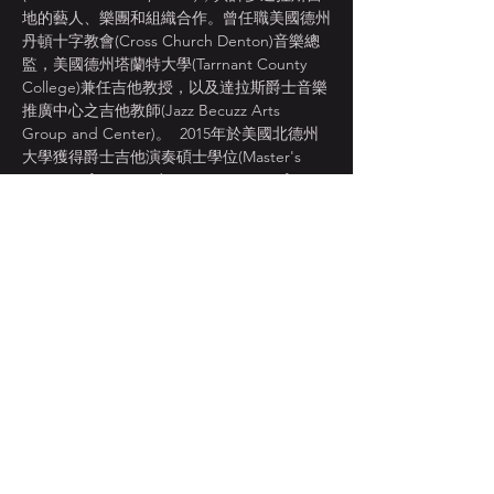
地的藝人、樂團和組織合作。曾任職美國德州
丹頓十字教會(Cross Church Denton)音樂總
監，美國德州塔蘭特大學(Tarrnant County 
College)兼任吉他教授，以及達拉斯爵士音樂
推廣中心之吉他教師(Jazz Becuzz Arts 
Group and Center)。  2015年於美國北德州
大學獲得爵士吉他演奏碩士學位(Master's 
Degree of Jazz Studies at University of 
North Texas)，目前除了是頌音爵代樂團
(Song Dyasnty)的專任吉他手外，並獲多位台
灣藝人與樂團邀請成為專任吉他手，包括：金
曲新人得主 “?te壞特”、金曲最佳台語女歌手
入圍“張涵雅”、亞洲黑珍珠“Zorina 
London”、台北踢霹歐爵士大樂團。2022年受
國家音樂廳邀請與國家交響樂團NSO合作演
出《樂來樂愛你 La La Land》電影原聲帶音
樂會。
顯示更多