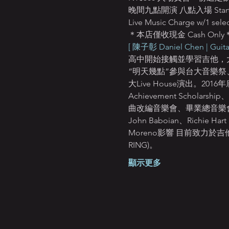
晚間九點開演 八點入場 Starts:
Live Music Charge w/1 selec
＊本店僅收現金 Cash Only
[ 陳子彰 Daniel Chen | Guitar
高中開始接觸並學習吉他，
“明天幾點”參與台大音樂
大Live House演出。201
Achievement Schola
曲改編音樂會、畢業總音樂會，並以
John Baboian、Richie 
Moreno影響 目前致力於吉
RING)。
顯示更多