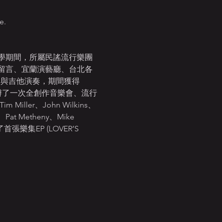
e.
學期間，所屬民謠流行樂團
留言、宜蘭演藝廳、台北各
爵士作曲與吉他演奏，期間獲得
奏，分別舉辦了一次全創作音樂會、流行
ler、John Wilkins、
Pat Metheny、Mike 
集EP (LOVER’S 