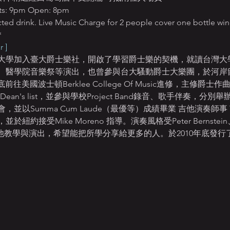
 9pm Open: 8pm
ted drink. Live Music Charge for 2 people cover one bottle win
＊
 ]
大學加入臺大爵士樂社，開啟了學習爵士樂的契機，就讀台灣大
祭、醫學院音樂祭等演出，也曾參與台大騷動爵士大樂團，於河岸
6年底前往美國波士頓Berklee College Of Music進修，主修
rship、Dean's list，並參與學校Project Band錄音、歌手伴
Summa Cum Laude（最優等）成績畢業 吉他演奏師事 Tim Mil
Hart，並於紐約接受Mike Moreno 指導。演奏風格受Peter Bernstein、
他教學與演出，希望能把所學分享給更多的人。於2010年底發行了首張樂