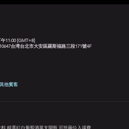
午11:00 [GMT+8]
北藍調, 10647台湾台北市大安區羅斯福路三段171號4F
 位其他賓客
定飲料 精選紅白葡萄酒單支開瓶 可抵兩位入場費