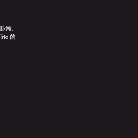
劉詠瀚、
io 的
。