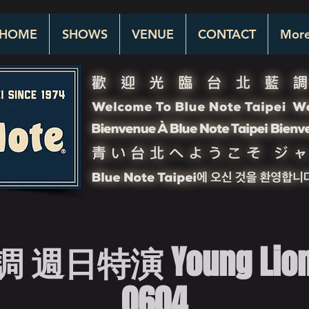
HOME
SHOWS
VENUE
CONTACT
Mor
週日特演 Young Lion Q
0604