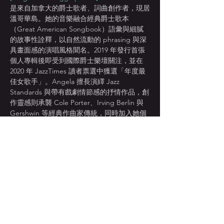
是來自加拿大的爵士歌者、詞曲創作者，現居
溫哥華島。她的音樂融合經典爵士歌本
（Great American Songbook）語彙與細膩
的故事性詮釋，以自然流動的 phrasing 與深
具畫面感的演唱風格聞名。2019 年發行首張
個人專輯後即受到國際爵士樂壇關注，並在 
2020 年 JazzTimes 讀者票選中獲選「年度最
佳女歌手」。Angela 擅長演繹 Jazz 
Standards 與帶有戲劇情節感的抒情作品，創
作靈感則承襲 Cole Porter、Irving Berlin 與 
Gershwin 等經典作曲家傳統，同時加入她個
人的現代情感觀與敘事性文字，使她的作品兼
具復古優雅與當代風格。她也是活躍的詞曲作
者，其多首原創歌曲已被多位國際爵士音樂家
錄製。她的演出足跡遍及 加拿大、美國、英
國、德國、法國、日本、台灣、土耳其與盧森
堡 等地，並曾受邀於多個國際爵士音樂節登
台演出。她的聲音溫暖真誠、感情內斂而深
刻，被歐洲與北美爵士媒體形容為：
“Elegant, emotionally intelligent, and 
beautifully musical.”（優雅、情感深度與音樂