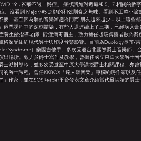
VID-19，卻躲不過「爵症」 症狀諸如對週遭和 5、7 相關的
位、沒看到 Major7#5 之類的和弦則食之無味、看到不工整小
疲，甚至因為聽的音樂漸趨冷門而 朋友越來越少... 以上這些
」這門課程中的深刻體驗，有些人還連續上了三期，已經病入膏
爵症養生館指導老師 - 爵症病毒宿主，致力擔任超級傳播者散佈爵
深受紐約現代爵士與印度音樂影響。目前為Duology長笛/吉他二重奏
polar Syndrome）樂團吉他手。多次受邀台北國際爵士音樂
，活躍於爵士演出場所。致力於爵士寫作及教學，曾擔任國立東華大學爵
爵士派對導聆，並多次受邀至中原大學講授爵士相關課程。亦曾
的爵士課程。曾任KKBOX「達人聽音樂」專欄約聘作家以及任
」作家，並在SOSReader平台發表文章介紹當代最尖端的爵士