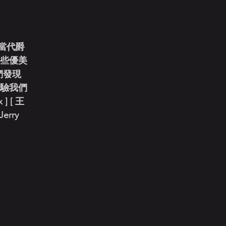
當代爵
有些優美
們發現
體驗我們
] [ 王
Jerry