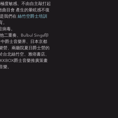
數字極度敏感、不由自主敲打起
節數曲目會 產生的暈眩感不復
都是我們在
 絲竹空爵士培訓
肓。
症病毒。
、Bulbul Sings印
節、台中爵士音樂界、日本京都
士音樂營、兩廳院夏日爵士營的
於台北絲竹空、雅痞書店、
KKBOX爵士音樂推廣策畫
音樂。