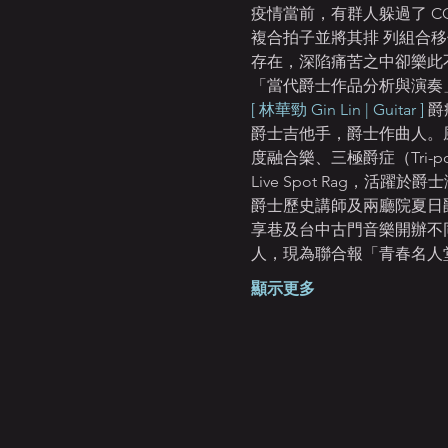
疫情當前，有群人躲過了 CO
複合拍子並將其排 列組合移
存在，深陷痛苦之中卻樂此不
「當代爵士作品分析與演奏
[ 林華勁 Gin Lin | Guitar ]
 
爵士吉他手，爵士作曲人。風格
度融合樂、三極爵症（Tri-
Live Spot Rag
爵士歷史講師及兩廳院夏日
享巷及台中古門音樂開辦不同
人，現為聯合報「青春名人堂
顯示更多