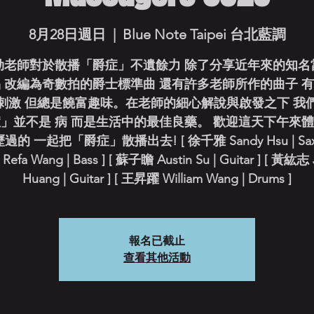
8月28日週日
  |  
Blue Note Taipei 台北藍調
勁老師對於散播「爵症」不遺餘力 除了分享近年來的知名
 改編為奇數拍的爵士標準曲 還有許多老師所作的曲子 
刺激 但總是饒富趣味。在老師的細心解說與啟發之下 我
」並不是 病 而是生活中的最佳良藥。 歡迎這天下午來
的 一起把「爵症」散播出去! [ 徐千雅 Sandy Hsu | Sax 
efa Wang | Bass ] [ 蘇子瞻 Austin Su | Guitar ] [ 黃紘志 
Huang | Guitar ] [ 王昇躍 William Wang | Drums ]
報名已截止
查看其他活動