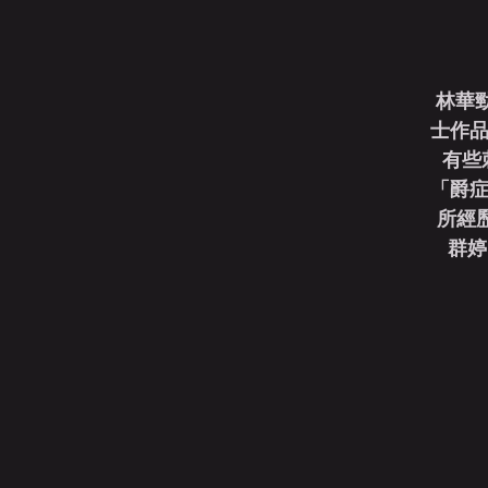
林華
士作品
有些
「爵症
所經歷過
群婷 R