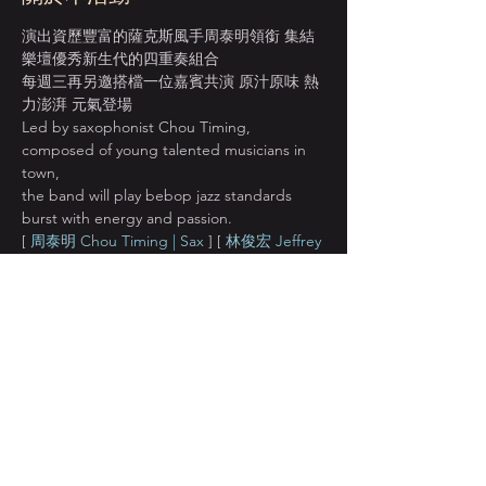
演出資歷豐富的薩克斯風手周泰明領銜 集結
樂壇優秀新生代的四重奏組合 
每週三再另邀搭檔一位嘉賓共演 原汁原味 熱
力澎湃 元氣登場
Led by saxophonist Chou Timing, 
composed of young talented musicians in 
town, 
the band will play bebop jazz standards 
burst with energy and passion.
[ 
周泰明 Chou Timing | Sax
 ] [ 
林俊宏 Jeffrey 
Lin | Drums
 ] [ 
石哲安 Stone Shih | Bass
 ]
[ 
詹宗霖 Zong-Lin Zhan | Piano
 ] [ 
神秘嘉賓 | 
揮揮貓 HuiHui
 ]
顯示更多
分享此活動