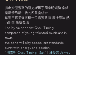
演出資歷豐富的薩克斯風手周泰明領銜 集結
樂壇優秀新生代的四重奏組合 
每週三再另邀搭檔一位嘉賓共演 原汁原味 熱
力澎湃 元氣登場
Led by saxophonist Chou Timing, 
composed of young talented musicians in 
town, 
the band will play bebop jazz standards 
burst with energy and passion.
[ 
周泰明 Chou Timing | Sax
 ] [ 
林俊宏 Jeffrey 
Lin | Drums
 ] [ 
石哲安 Stone Shih | Bass
 ]
[ 
詹宗霖 Zong-Lin Zhan | Piano
 ] [ 
神秘嘉賓 | 
揮揮貓 HuiHui
 ] ( Photo © 
Monica Chung
​ )
顯示更多
分享此活動