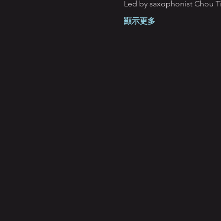
Led by saxophonist Chou Ti
顯示更多