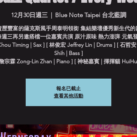
12月30日週三
  |  
Blue Note Taipei 台北藍調
資歷豐富的薩克斯風手周泰明領銜 集結樂壇優秀新生代的
每週三再另邀搭檔一位嘉賓共演 原汁原味 熱力澎湃 元氣登場
ou Timing | Sax ] [ 林俊宏 Jeffrey Lin | Drums ] [ 石哲安
Shih | Bass ]
 詹宗霖 Zong-Lin Zhan | Piano ] [ 神秘嘉賓 | 揮揮貓 HuiHui
報名已截止
查看其他活動