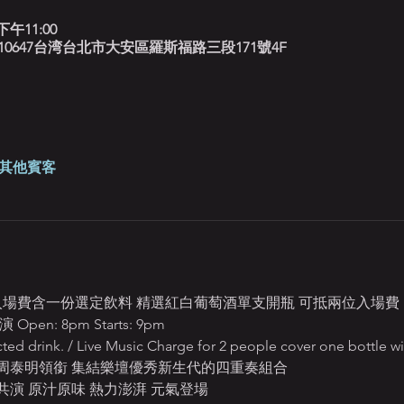
下午11:00
北藍調, 10647台湾台北市大安區羅斯福路三段171號4F
 位其他賓客
0 每週三入場費含一份選定飲料 精選紅白葡萄酒單支開瓶 可抵兩位入場費
n: 8pm Starts: 9pm
ted drink. / Live Music Charge for 2 people cover one bottle w
周泰明領銜 集結樂壇優秀新生代的四重奏組合 
演 原汁原味 熱力澎湃 元氣登場