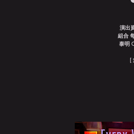
演出
組合 
泰明 Ch
[