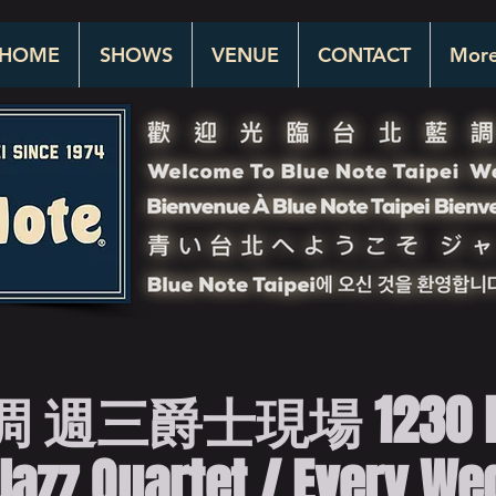
HOME
SHOWS
VENUE
CONTACT
Mor
週三爵士現場 1230 Ba
Jazz Quartet / Every We