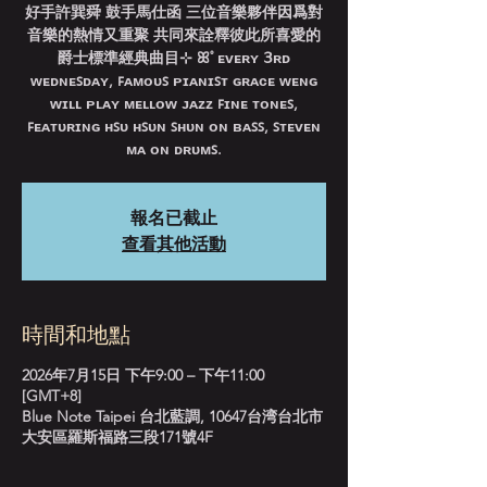
好手許巽舜 鼓手馬仕函 三位音樂夥伴因爲對
音樂的熱情又重聚 共同來詮釋彼此所喜愛的
爵士標準經典曲目⊹ ꕤ˚ ᴇᴠᴇʀʏ 𝟥ʀᴅ
ᴡᴇᴅɴᴇꜱᴅᴀʏ, ꜰᴀᴍᴏᴜꜱ ᴘɪᴀɴɪꜱᴛ ɢʀᴀᴄᴇ ᴡᴇɴɢ
ᴡɪʟʟ ᴘʟᴀʏ ᴍᴇʟʟᴏᴡ ᴊᴀᴢᴢ ꜰɪɴᴇ ᴛᴏɴᴇꜱ,
ꜰᴇᴀᴛᴜʀɪɴɢ ʜꜱᴜ ʜꜱᴜɴ ꜱʜᴜɴ ᴏɴ ʙᴀꜱꜱ, ꜱᴛᴇᴠᴇɴ
ᴍᴀ ᴏɴ ᴅʀᴜᴍꜱ.
報名已截止
查看其他活動
時間和地點
2026年7月15日 下午9:00 – 下午11:00
[GMT+8]
Blue Note Taipei 台北藍調, 10647台湾台北市
大安區羅斯福路三段171號4F