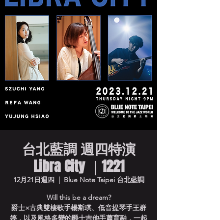
台北藍調 週四特演
Libra City ｜1221
12月21日週四
  |  
Blue Note Taipei 台北藍調
Will this be a dream?
爵士×古典雙棲歌手楊斯琪、低音提琴手王群
婷，以及風格多變的爵士吉他手蕭育融，一起