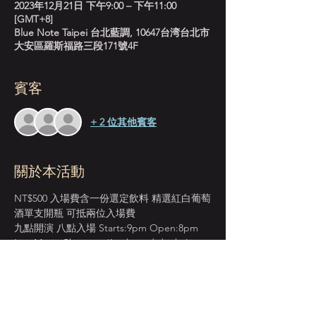
2023年12月21日 下午9:00 – 下午11:00
[GMT+8]
Blue Note Taipei 台北藍調, 10647台湾台北市
大安區羅斯福路三段171號4F
賓客
+ 2 位其他賓客
關於本活動
NT$500 入場費含一份選定飲料 精選紅白葡萄
酒單支開瓶 可抵兩位入場費
九點開演 八點入場 Starts:9pm Open:8pm
Live Music Charge w/1 selected drink. Live 
Music Charge for 2 ppl cover one bottle 
wine.
＊本店僅收現金 Cash Only＊
週一至週四 入場費單點紅白葡萄酒 買一送一