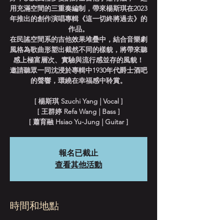
用充滿空間的三重奏編制，帶來楊斯琪在2023
年推出的創作演唱專輯《這一切終將過去》的
作品。
在⺠謠空間系的吉他效果堆疊中，結合音樂劇
風格為歌曲形塑出截然不同的樣貌，將帶來聽
感上極富層次、實驗與流行感並存的風貌！
邀請聽眾一同沈浸於專輯中1930年代爵士酒吧
的聲響，環繞在幸福感中聆賞。
[ 楊斯琪 Szuchi Yang | Vocal ]
[ 王群婷 Refa Wang | Bass ]
[ 蕭育融 Hsiao Yu-Jung | Guitar ]
報名已截止
查看其他活動
時間和地點