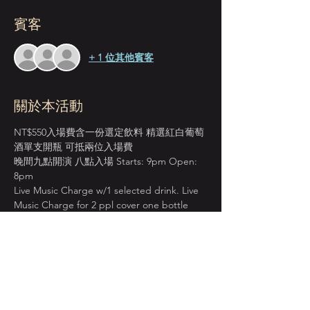
賓客
+ 1 位其他賓客
關於本活動
NT$550入場費含一份選定飲料 精選紅白葡萄
酒單支開瓶 可抵兩位入場費
晚間九點開演 八點入場 Starts: 9pm Open: 
8pm
Live Music Charge w/1 selected drink. Live 
Music Charge for 2 ppl cover one bottle 
wine.
＊本店僅收現金 Cash Only＊
週一至週四 入場費單點紅白葡萄酒 買一送一
BOGO on House Wine from Mon. to Thur.
顯示更多