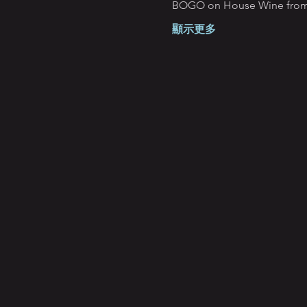
BOGO on House Wine from 
顯示更多