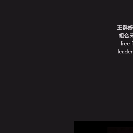
王群婷
組合來
free 
leader