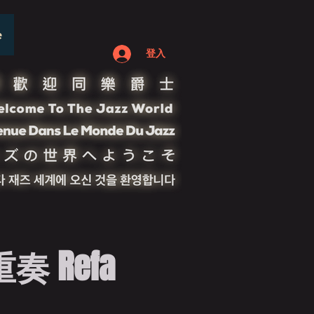
e
登入
 Refa