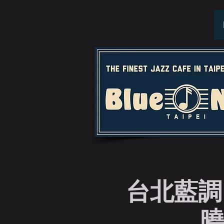
台北藍調 
曉恩