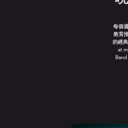
每個週
教育
的經典曲目 
at m
Band 