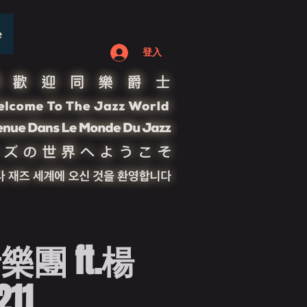
e
登入
團 ft.楊
211