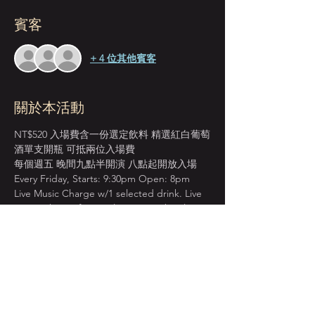
賓客
+ 4 位其他賓客
關於本活動
NT$520 入場費含一份選定飲料 精選紅白葡萄
酒單支開瓶 可抵兩位入場費
每個週五 晚間九點半開演 八點起開放入場 
Every Friday, Starts: 9:30pm Open: 8pm 
Live Music Charge w/1 selected drink. Live 
Music Charge for 2 ppl cover one bottle 
wine.
＊本店僅收現金 Cash Only＊
先到場先入座服務 恕無法指定座位  
建議提早入場 以獲得較佳視野座位安排  
顯示更多