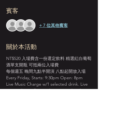
賓客
+ 7 位其他賓客
關於本活動
NT$520 入場費含一份選定飲料 精選紅白葡萄
酒單支開瓶 可抵兩位入場費
每個週五 晚間九點半開演 八點起開放入場 
Every Friday, Starts: 9:30pm Open: 8pm 
Live Music Charge w/1 selected drink. Live 
Music Charge for 2 ppl cover one bottle 
wine.
＊本店僅收現金 Cash Only＊
先到場先入座服務 恕無法指定座位  
建議提早入場 以獲得較佳視野座位安排  
顯示更多