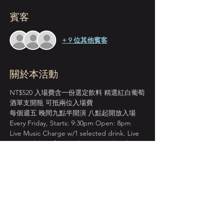
賓客
+ 9 位其他賓客
關於本活動
NT$520 入場費含一份選定飲料 精選紅白葡萄
酒單支開瓶 可抵兩位入場費
每個週五 晚間九點半開演 八點起開放入場 
Every Friday, Starts: 9:30pm Open: 8pm 
Live Music Charge w/1 selected drink. Live 
Music Charge for 2 ppl cover one bottle 
wine.
＊本店僅收現金 Cash Only＊
先到場先入座服務 恕無法指定座位  
建議提早入場 以獲得較佳視野座位安排  
顯示更多