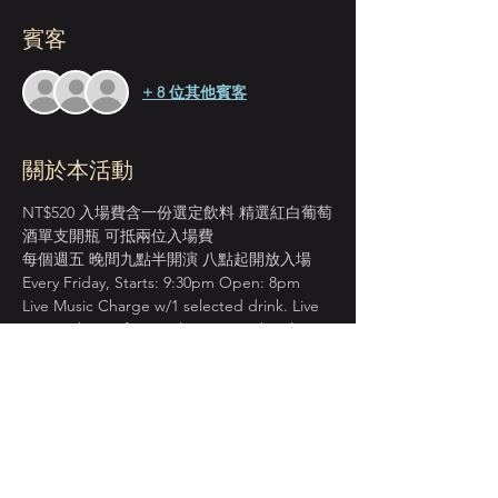
賓客
+ 8 位其他賓客
關於本活動
NT$520 入場費含一份選定飲料 精選紅白葡萄
酒單支開瓶 可抵兩位入場費
每個週五 晚間九點半開演 八點起開放入場 
Every Friday, Starts: 9:30pm Open: 8pm 
Live Music Charge w/1 selected drink. Live 
Music Charge for 2 ppl cover one bottle 
wine.
＊本店僅收現金 Cash Only＊
先到場先入座服務 恕無法指定座位  
建議提早入場 以獲得較佳視野座位安排  
顯示更多